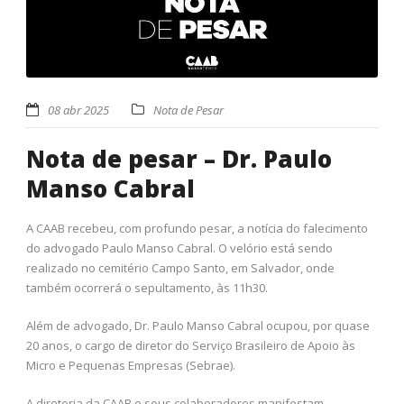
08 abr 2025
Nota de Pesar
Nota de pesar – Dr. Paulo
Manso Cabral
A CAAB recebeu, com profundo pesar, a notícia do falecimento
do advogado Paulo Manso Cabral. O velório está sendo
realizado no cemitério Campo Santo, em Salvador, onde
também ocorrerá o sepultamento, às 11h30.
Além de advogado, Dr. Paulo Manso Cabral ocupou, por quase
20 anos, o cargo de diretor do Serviço Brasileiro de Apoio às
Micro e Pequenas Empresas (Sebrae).
A diretoria da CAAB e seus colaboradores manifestam