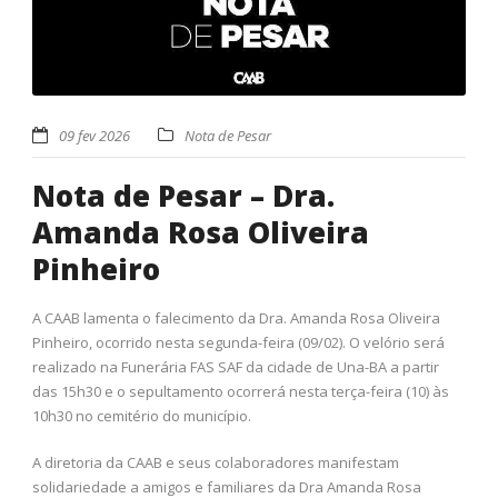
09 fev 2026
Nota de Pesar
Nota de Pesar – Dra.
Amanda Rosa Oliveira
Pinheiro
A CAAB lamenta o falecimento da Dra. Amanda Rosa Oliveira
Pinheiro, ocorrido nesta segunda-feira (09/02). O velório será
realizado na Funerária FAS SAF da cidade de Una-BA a partir
das 15h30 e o sepultamento ocorrerá nesta terça-feira (10) às
10h30 no cemitério do município.
A diretoria da CAAB e seus colaboradores manifestam
solidariedade a amigos e familiares da Dra Amanda Rosa