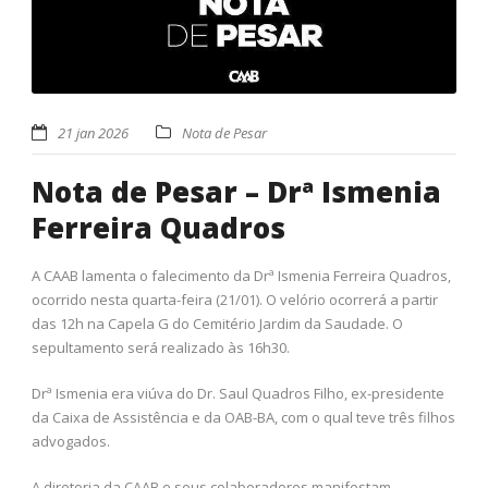
21 jan 2026
Nota de Pesar
Nota de Pesar – Drª Ismenia
Ferreira Quadros
A CAAB lamenta o falecimento da Drª Ismenia Ferreira Quadros,
ocorrido nesta quarta-feira (21/01). O velório ocorrerá a partir
das 12h na Capela G do Cemitério Jardim da Saudade. O
sepultamento será realizado às 16h30.
Drª Ismenia era viúva do Dr. Saul Quadros Filho, ex-presidente
da Caixa de Assistência e da OAB-BA, com o qual teve três filhos
advogados.
A diretoria da CAAB e seus colaboradores manifestam