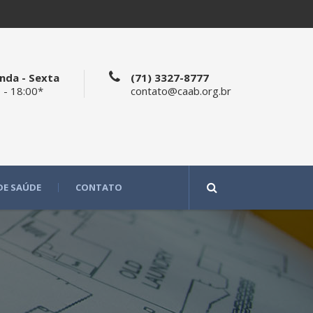
nda - Sexta
(71) 3327-8777
 - 18:00*
contato@caab.org.br
DE SAÚDE
CONTATO