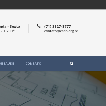
nda - Sexta
(71) 3327-8777
 - 18:00*
contato@caab.org.br
DE SAÚDE
CONTATO