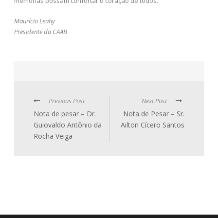
memórias possam confortar o coração de todos.
Maurício Leahy
Presidente da CAAB
Previous Post
Next Post
Nota de pesar – Dr.
Nota de Pesar – Sr.
Guiovaldo Antônio da
Ailton Cícero Santos
Rocha Veiga