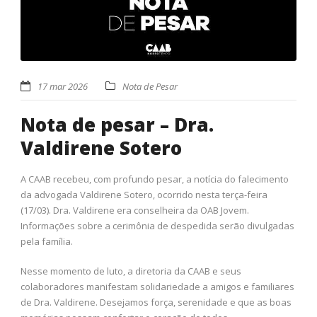
17 mar 2026
Nota de Pesar
Nota de pesar – Dra.
Valdirene Sotero
A CAAB recebeu, com profundo pesar, a notícia do falecimento
da advogada Valdirene Sotero, ocorrido nesta terça-feira
(17/03). Dra. Valdirene era conselheira da OAB Jovem.
Informações sobre a cerimônia de despedida serão divulgadas
pela família.
Nesse momento de luto, a diretoria da CAAB e seus
colaboradores manifestam solidariedade a amigos e familiares
de Dra. Valdirene. Desejamos força, serenidade e que as boas