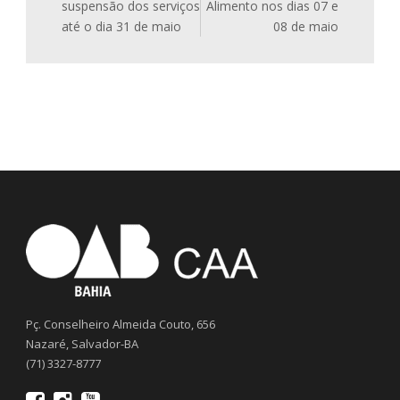
suspensão dos serviços
Alimento nos dias 07 e
até o dia 31 de maio
08 de maio
Pç. Conselheiro Almeida Couto, 656
Nazaré, Salvador-BA
(71) 3327-8777