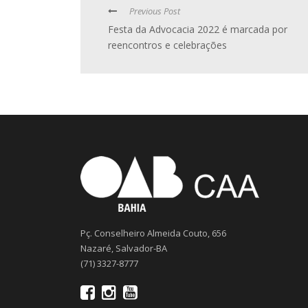
Previous Post
Festa da Advocacia 2022 é marcada por
reencontros e celebrações
Pç. Conselheiro Almeida Couto, 656
Nazaré, Salvador-BA
(71) 3327-8777