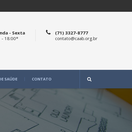
nda - Sexta
(71) 3327-8777
 - 18:00*
contato@caab.org.br
DE SAÚDE
CONTATO