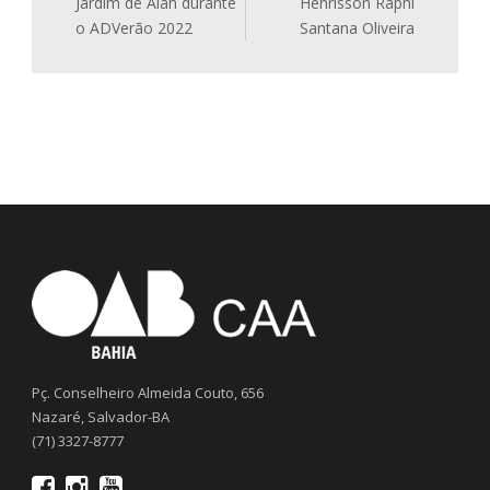
Jardim de Alah durante
Henrisson Raphi
o ADVerão 2022
Santana Oliveira
Pç. Conselheiro Almeida Couto, 656
Nazaré, Salvador-BA
(71) 3327-8777