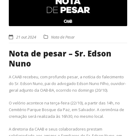
21 out 2024
Nota de Pesar
Nota de pesar – Sr. Edson
Nuno
A CAAB recebeu, com profundo pesar, a notícia do falecimento
do Sr. Edson Nuno, pai do advogado Edson Nuno Filho, ouvidor-
geral adjunto da OAB-BA, ocorrido no domingo (20/10).
O velório acontece na terça-feira (22/10), a partir das 14h, no
Cemitério Parque Bosque da Paz, em Salvador. A cerimônia de
cremação será realizada às 16h30, no mesmo local.
A diretoria da CAAB e seus colaboradores prestam
solidariedade aos amigos e familiares do Sr. Edson Nuno, em