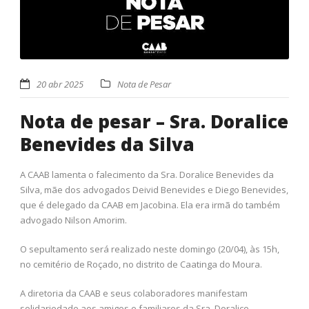
20 abr 2025
Nota de Pesar
Nota de pesar – Sra. Doralice
Benevides da Silva
A CAAB lamenta o falecimento da Sra. Doralice Benevides da
Silva, mãe dos advogados Deivid Benevides e Diego Benevides,
que é delegado da CAAB em Jacobina. Ela era irmã do também
advogado Nilson Amorim.
O sepultamento será realizado neste domingo (20/04), às 15h,
no cemitério de Roçado, no distrito de Caatinga do Moura.
A diretoria da CAAB e seus colaboradores manifestam
solidariedade aos amigos e familiares da Sra. Doralice,