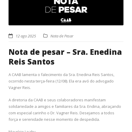
12 ago 2025
Nota de Pesar
Nota de pesar – Sra. Enedina
Reis Santos
A CAAB lamenta o falecimento da Sra. Enedina Reis Santos,
ocorrido nesta terça-feira (12/08). Ela era avó do advogado
Vagner Reis.
A diretoria da CAAB e seus colaboradores manifestam
solidariedade a amigos e familiares da Sra. Endina, abraçando
com especial carinho o Dr. Vagner Reis. Desejamos a todos
força e serenidade nesse momento de despedida.
Maurício Leahy