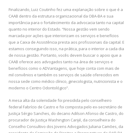
Finalizando, Luiz Coutinho fez uma explanação sobre o que é a
CAAB dentro da estrutura organizacional da OBA-BA e sua
importância para o fortalecimento da advocacia tanto na capital
quanto no interior do Estado. “Nossa gestão vem sendo
marcada por ações que interiorizam os serviços e benefícios
que a Caixa de Assistência presta aos profissionais da capital. E
estamos conseguindo isso, na prática, para o interior a cada dia
de nossa gestão. Portanto, vocês devem buscar o apoio que a
CAAB oferece aos advogados tanto na área de serviços e
benefícios como o ADVantagens, que hoje conta com mais de
mil convênios e também os serviços de saúde oferecidos em
nossa sede como médico clínico, ginecologista, nutricionista e o
moderno o Centro Odontológico”.
A mesa alta da solenidade foi presidida pelo conselheiro
federal Fabrício de Castro e foi composta pelo ex-secretário de
Justiça Sérgio Sanches, do decano Adilson Afonso de Castro, do
procurador de Justiça Washington Carijé, da conselheira do
Conselho Consultivo dos Jovens Advogados Juliana Camões, da
presidente da Comissão de Direitos e Prerrogativas da OAB-BA