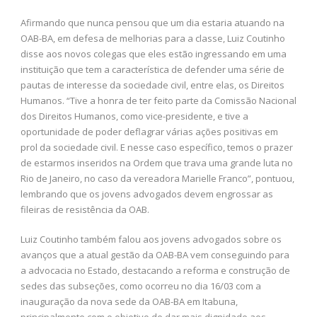
Afirmando que nunca pensou que um dia estaria atuando na
OAB-BA, em defesa de melhorias para a classe, Luiz Coutinho
disse aos novos colegas que eles estão ingressando em uma
instituição que tem a característica de defender uma série de
pautas de interesse da sociedade civil, entre elas, os Direitos
Humanos. “Tive a honra de ter feito parte da Comissão Nacional
dos Direitos Humanos, como vice-presidente, e tive a
oportunidade de poder deflagrar várias ações positivas em
prol da sociedade civil. E nesse caso específico, temos o prazer
de estarmos inseridos na Ordem que trava uma grande luta no
Rio de Janeiro, no caso da vereadora Marielle Franco”, pontuou,
lembrando que os jovens advogados devem engrossar as
fileiras de resistência da OAB.
Luiz Coutinho também falou aos jovens advogados sobre os
avanços que a atual gestão da OAB-BA vem conseguindo para
a advocacia no Estado, destacando a reforma e construção de
sedes das subseções, como ocorreu no dia 16/03 com a
inauguração da nova sede da OAB-BA em Itabuna,
principalmente com o objetivo de dar mais dignidade aos