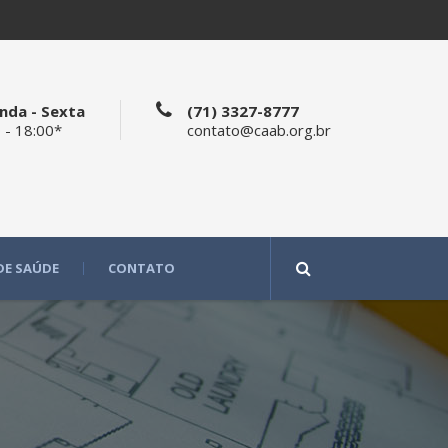
nda - Sexta
(71) 3327-8777
 - 18:00*
contato@caab.org.br
DE SAÚDE
CONTATO