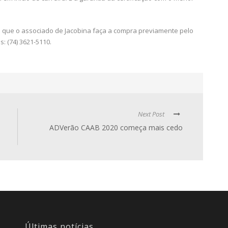
vel que o associado de Jacobina faça a compra previamente pelo
s: (74) 3621-5110.
Next Post
ADVerão CAAB 2020 começa mais cedo
Últimas notícias