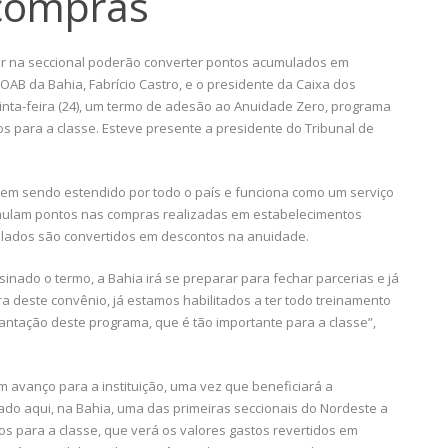
compras
r na seccional poderão converter pontos acumulados em
B da Bahia, Fabrício Castro, e o presidente da Caixa dos
inta-feira (24), um termo de adesão ao Anuidade Zero, programa
 para a classe. Esteve presente a presidente do Tribunal de
vem sendo estendido por todo o país e funciona como um serviço
mulam pontos nas compras realizadas em estabelecimentos
ulados são convertidos em descontos na anuidade.
sinado o termo, a Bahia irá se preparar para fechar parcerias e já
ra deste convênio, já estamos habilitados a ter todo treinamento
antação deste programa, que é tão importante para a classe”,
m avanço para a instituição, uma vez que beneficiará a
do aqui, na Bahia, uma das primeiras seccionais do Nordeste a
os para a classe, que verá os valores gastos revertidos em