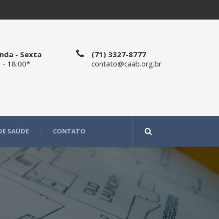
nda - Sexta
(71) 3327-8777
 - 18:00*
contato@caab.org.br
DE SAÚDE
CONTATO