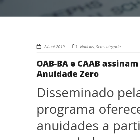
24 out 2019
Notícias
,
Sem categoria
OAB-BA e CAAB assinam 
Anuidade Zero
Disseminado pel
programa oferec
anuidades a part