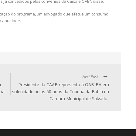
já concedidos pelos convênios da Caixa e OAB”, disse.
alização do programa, um advogado que efetue um consumo
a anuidade.
Next Post
de
Presidente da CAAB representa a OAB-BA em
cia
solenidade pelos 50 anos da Tribuna da Bahia na
Câmara Municipal de Salvador