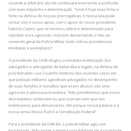
covarde e arbitrário ato ele continuará exercendo a profissão
com mais empenho e determinação. “Você é hoje mais firme e
forte na defesa de nossas prerrogativas. E nessa luta pode
contar com o nosso apoio, com o apoio do nosso presidente
Fabrício Castro, que se mostrou célere e determinado para
repudiar essa agressão, inclusive denunciando o fato ao
comendo geral da Polícia Militar onde cobrou providencias
imediatas e exemplares”.
O presidente da CAAB elogiou a imediata mobilização dos
advogados e advogadas de Itaberaba e região, na defesa de
José Reinaldo. Luiz Coutinho lembrou dos recentes casos em
que policiais militares agrediram advogados no desempenho
de suas funções e ressaltou que esses abusos são uma
agressão à advocacia brasileira. “Não permitiremos que esses
desrespeitos continuem ou que ocorram sem que nos
mobilizemos para denunciá-los. Até porque nossa palavra é a
nossa arma. Nosso fuzil é a Constituição Federal”.
Para o presidente da OAB-BA, o policial militar agiu com
brutalidade. “Não existe a mínima possibilidade de a sociedade