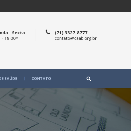
nda - Sexta
(71) 3327-8777
 - 18:00*
contato@caab.org.br
DE SAÚDE
CONTATO