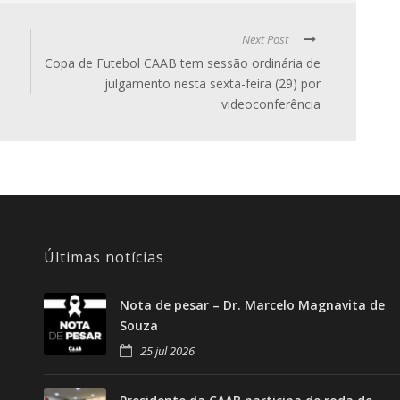
Next Post
Copa de Futebol CAAB tem sessão ordinária de
julgamento nesta sexta-feira (29) por
videoconferência
Últimas notícias
Nota de pesar – Dr. Marcelo Magnavita de
Souza
25 jul 2026