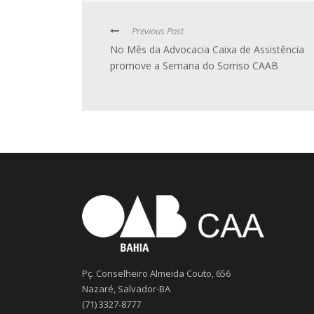
Previous Post
No Mês da Advocacia Caixa de Assistência
promove a Semana do Sorriso CAAB
Pç. Conselheiro Almeida Couto, 656
Nazaré, Salvador-BA
(71) 3327-8777