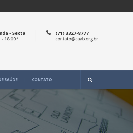
nda - Sexta
(71) 3327-8777
 - 18:00*
contato@caab.org.br
DE SAÚDE
CONTATO