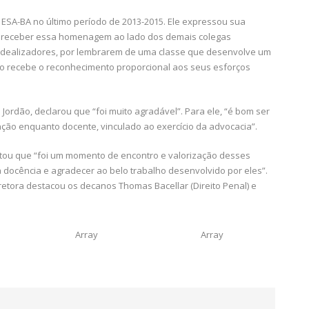
da ESA-BA no último período de 2013-2015. Ele expressou sua
der receber essa homenagem ao lado dos demais colegas
s idealizadores, por lembrarem de uma classe que desenvolve um
ão recebe o reconhecimento proporcional aos seus esforços
Jordão, declarou que “foi muito agradável”. Para ele, “é bom ser
ão enquanto docente, vinculado ao exercício da advocacia”.
saltou que “foi um momento de encontro e valorização desses
 docência e agradecer ao belo trabalho desenvolvido por eles”.
etora destacou os decanos Thomas Bacellar (Direito Penal) e
Array
Array