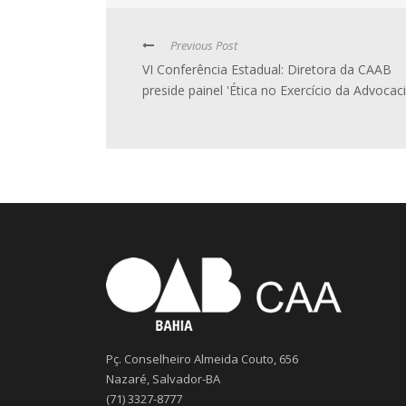
Previous Post
VI Conferência Estadual: Diretora da CAAB
preside painel 'Ética no Exercício da Advocaci
Pç. Conselheiro Almeida Couto, 656
Nazaré, Salvador-BA
(71) 3327-8777