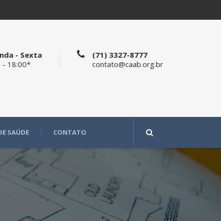
nda - Sexta
(71) 3327-8777
 - 18:00*
contato@caab.org.br
DE SAÚDE
CONTATO