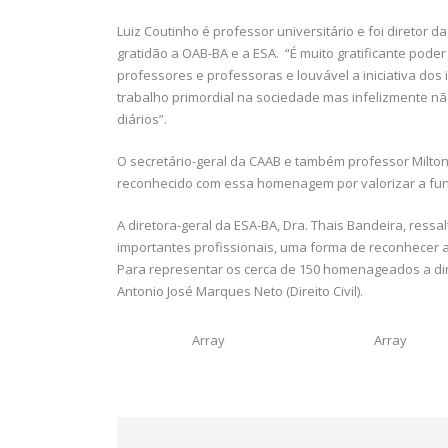
Luiz Coutinho é professor universitário e foi diretor 
gratidão a OAB-BA e a ESA. “É muito gratificante po
professores e professoras e louvável a iniciativa do
trabalho primordial na sociedade mas infelizmente n
diários”.
O secretário-geral da CAAB e também professor Milton 
reconhecido com essa homenagem por valorizar a funç
A diretora-geral da ESA-BA, Dra. Thais Bandeira, res
importantes profissionais, uma forma de reconhecer a
Para representar os cerca de 150 homenageados a dir
Antonio José Marques Neto (Direito Civil).
Array
Array