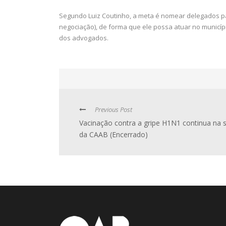
Segundo Luiz Coutinho, a meta é nomear delegados p
negociação), de forma que ele possa atuar no munic
dos advogados.
Previous Post
Vacinação contra a gripe H1N1 continua na 
da CAAB (Encerrado)