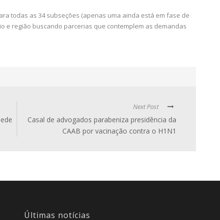
ara todas as 34 subseções (apenas uma ainda está em fase de
ípio e região buscando parcerias que contemplem as demandas
Next Post
sede
Casal de advogados parabeniza presidência da
CAAB por vacinação contra o H1N1
Últimas notícias