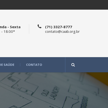
nda - Sexta
(71) 3327-8777
 - 18:00*
contato@caab.org.br
DE SAÚDE
CONTATO