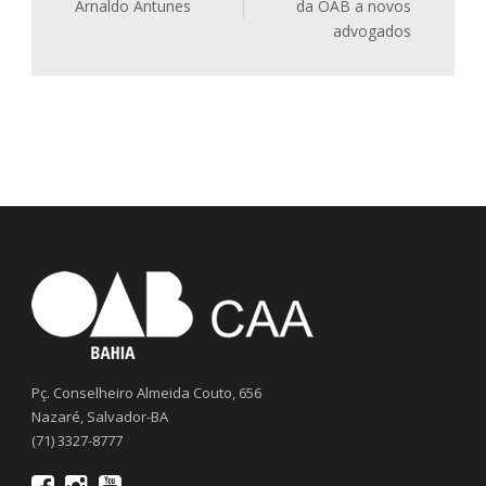
Arnaldo Antunes
da OAB a novos
advogados
Pç. Conselheiro Almeida Couto, 656
Nazaré, Salvador-BA
(71) 3327-8777