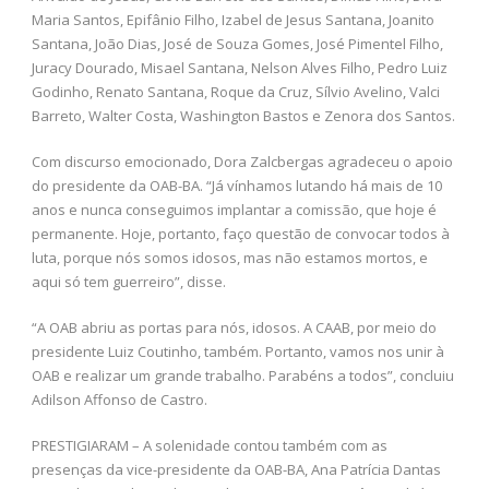
Maria Santos, Epifânio Filho, Izabel de Jesus Santana, Joanito
Santana, João Dias, José de Souza Gomes, José Pimentel Filho,
Juracy Dourado, Misael Santana, Nelson Alves Filho, Pedro Luiz
Godinho, Renato Santana, Roque da Cruz, Sílvio Avelino, Valci
Barreto, Walter Costa, Washington Bastos e Zenora dos Santos.
Com discurso emocionado, Dora Zalcbergas agradeceu o apoio
do presidente da OAB-BA. “Já vínhamos lutando há mais de 10
anos e nunca conseguimos implantar a comissão, que hoje é
permanente. Hoje, portanto, faço questão de convocar todos à
luta, porque nós somos idosos, mas não estamos mortos, e
aqui só tem guerreiro”, disse.
“A OAB abriu as portas para nós, idosos. A CAAB, por meio do
presidente Luiz Coutinho, também. Portanto, vamos nos unir à
OAB e realizar um grande trabalho. Parabéns a todos”, concluiu
Adilson Affonso de Castro.
PRESTIGIARAM – A solenidade contou também com as
presenças da vice-presidente da OAB-BA, Ana Patrícia Dantas