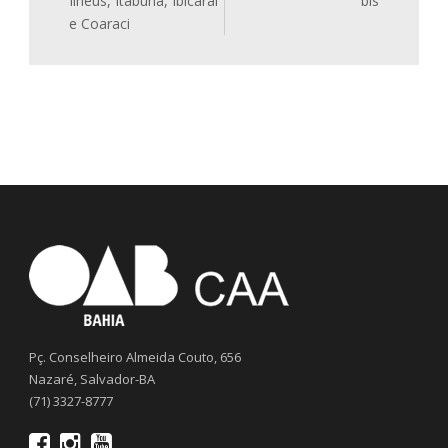
Ilhéus, Itabuna, Ibicaraí
bis
e Coaraci
Pç. Conselheiro Almeida Couto, 656
Nazaré, Salvador-BA
(71) 3327-8777