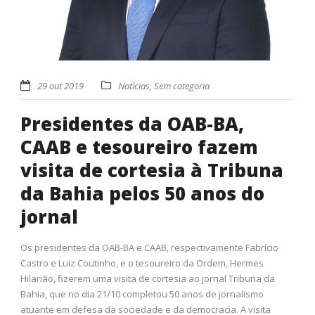
29 out 2019
Notícias
,
Sem categoria
Presidentes da OAB-BA,
CAAB e tesoureiro fazem
visita de cortesia à Tribuna
da Bahia pelos 50 anos do
jornal
Os presidentes da OAB-BA e CAAB, respectivamente Fabrício
Castro e Luiz Coutinho, e o tesoureiro da Ordem, Hermes
Hilarião, fizerem uma visita de cortesia ao jornal Tribuna da
Bahia, que no dia 21/10 completou 50 anos de jornalismo
atuante em defesa da sociedade e da democracia. A visita