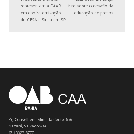
representam a CAAB
livro sobre o desafio da
em confraternização
educação de presos
do CESA e Sinsa em SP
Pç. Conselheiro Almeida Couto, 656
Nazaré, Salvador-BA
(71) 3327-8777