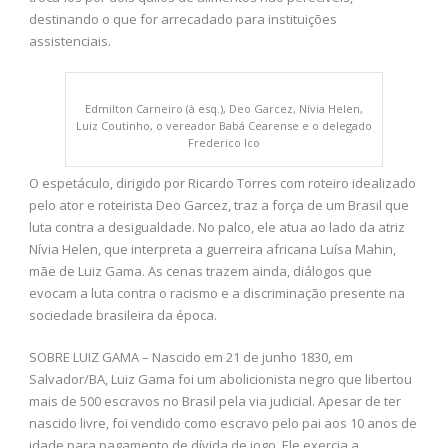
destinando o que for arrecadado para instituições
assistenciais.
Edmilton Carneiro (à esq.), Deo Garcez, Nívia Helen,
Luiz Coutinho, o vereador Babá Cearense e o delegado
Frederico Ico
O espetáculo, dirigido por Ricardo Torres com roteiro idealizado
pelo ator e roteirista Deo Garcez, traz a força de um Brasil que
luta contra a desigualdade. No palco, ele atua ao lado da atriz
Nívia Helen, que interpreta a guerreira africana Luísa Mahin,
mãe de Luiz Gama. As cenas trazem ainda, diálogos que
evocam a luta contra o racismo e a discriminação presente na
sociedade brasileira da época.
SOBRE LUIZ GAMA – Nascido em 21 de junho 1830, em
Salvador/BA, Luiz Gama foi um abolicionista negro que libertou
mais de 500 escravos no Brasil pela via judicial. Apesar de ter
nascido livre, foi vendido como escravo pelo pai aos 10 anos de
idade para pagamento de dívida de jogo. Ele exercia a