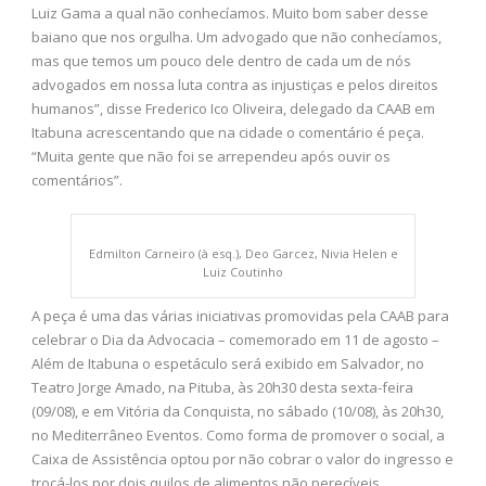
Luiz Gama a qual não conhecíamos. Muito bom saber desse
baiano que nos orgulha. Um advogado que não conhecíamos,
mas que temos um pouco dele dentro de cada um de nós
advogados em nossa luta contra as injustiças e pelos direitos
humanos”, disse Frederico Ico Oliveira, delegado da CAAB em
Itabuna acrescentando que na cidade o comentário é peça.
“Muita gente que não foi se arrependeu após ouvir os
comentários”.
Edmilton Carneiro (à esq.), Deo Garcez, Nivia Helen e
Luiz Coutinho
A peça é uma das várias iniciativas promovidas pela CAAB para
celebrar o Dia da Advocacia – comemorado em 11 de agosto –
Além de Itabuna o espetáculo será exibido em Salvador, no
Teatro Jorge Amado, na Pituba, às 20h30 desta sexta-feira
(09/08), e em Vitória da Conquista, no sábado (10/08), às 20h30,
no Mediterrâneo Eventos. Como forma de promover o social, a
Caixa de Assistência optou por não cobrar o valor do ingresso e
trocá-los por dois quilos de alimentos não perecíveis,