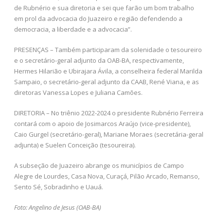
de Rubnério e sua diretoria e sei que farão um bom trabalho
em prol da advocacia do Juazeiro e região defendendo a
democracia, a liberdade e a advocacia”.
PRESENÇAS – Também participaram da solenidade o tesoureiro
e o secretário-geral adjunto da OAB-BA, respectivamente,
Hermes Hilarião e Ubirajara Ávila, a conselheira federal Marilda
Sampaio, o secretário-geral adjunto da CAAB, René Viana, e as
diretoras Vanessa Lopes e Juliana Camões.
DIRETORIA – No triênio 2022-2024 o presidente Rubnério Ferreira
contará com o apoio de Josimarcos Araújo (vice-presidente),
Caio Gurgel (secretário-geral), Mariane Moraes (secretária-geral
adjunta) e Suelen Conceição (tesoureira).
A subseção de Juazeiro abrange os municípios de Campo
Alegre de Lourdes, Casa Nova, Curaçá, Pilão Arcado, Remanso,
Sento Sé, Sobradinho e Uauá.
Foto: Angelino de Jesus (OAB-BA)