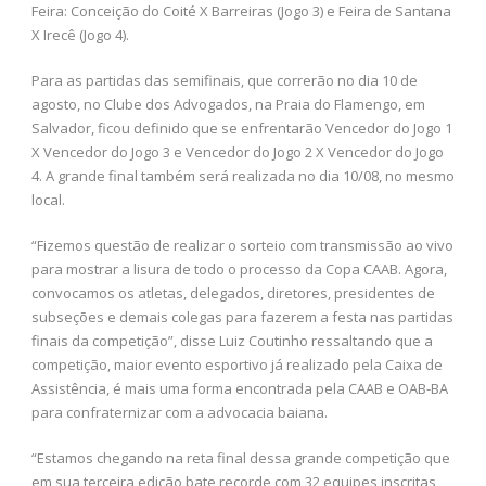
Feira: Conceição do Coité X Barreiras (Jogo 3) e Feira de Santana
X Irecê (Jogo 4).
Para as partidas das semifinais, que correrão no dia 10 de
agosto, no Clube dos Advogados, na Praia do Flamengo, em
Salvador, ficou definido que se enfrentarão Vencedor do Jogo 1
X Vencedor do Jogo 3 e Vencedor do Jogo 2 X Vencedor do Jogo
4. A grande final também será realizada no dia 10/08, no mesmo
local.
“Fizemos questão de realizar o sorteio com transmissão ao vivo
para mostrar a lisura de todo o processo da Copa CAAB. Agora,
convocamos os atletas, delegados, diretores, presidentes de
subseções e demais colegas para fazerem a festa nas partidas
finais da competição”, disse Luiz Coutinho ressaltando que a
competição, maior evento esportivo já realizado pela Caixa de
Assistência, é mais uma forma encontrada pela CAAB e OAB-BA
para confraternizar com a advocacia baiana.
“Estamos chegando na reta final dessa grande competição que
em sua terceira edição bate recorde com 32 equipes inscritas,