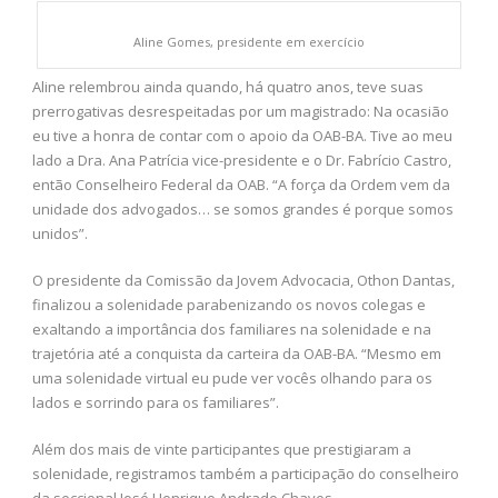
Aline Gomes, presidente em exercício
Aline relembrou ainda quando, há quatro anos, teve suas
prerrogativas desrespeitadas por um magistrado: Na ocasião
eu tive a honra de contar com o apoio da OAB-BA. Tive ao meu
lado a Dra. Ana Patrícia vice-presidente e o Dr. Fabrício Castro,
então Conselheiro Federal da OAB. “A força da Ordem vem da
unidade dos advogados… se somos grandes é porque somos
unidos”.
O presidente da Comissão da Jovem Advocacia, Othon Dantas,
finalizou a solenidade parabenizando os novos colegas e
exaltando a importância dos familiares na solenidade e na
trajetória até a conquista da carteira da OAB-BA. “Mesmo em
uma solenidade virtual eu pude ver vocês olhando para os
lados e sorrindo para os familiares”.
Além dos mais de vinte participantes que prestigiaram a
solenidade, registramos também a participação do conselheiro
da seccional José Henrique Andrade Chaves.