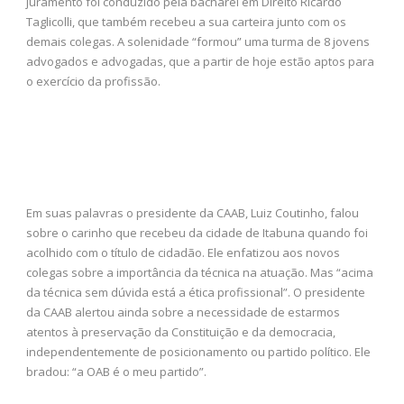
juramento foi conduzido pela bacharel em Direito Ricardo
Taglicolli, que também recebeu a sua carteira junto com os
demais colegas. A solenidade “formou” uma turma de 8 jovens
advogados e advogadas, que a partir de hoje estão aptos para
o exercício da profissão.
Em suas palavras o presidente da CAAB, Luiz Coutinho, falou
sobre o carinho que recebeu da cidade de Itabuna quando foi
acolhido com o título de cidadão. Ele enfatizou aos novos
colegas sobre a importância da técnica na atuação. Mas “acima
da técnica sem dúvida está a ética profissional”. O presidente
da CAAB alertou ainda sobre a necessidade de estarmos
atentos à preservação da Constituição e da democracia,
independentemente de posicionamento ou partido político. Ele
bradou: “a OAB é o meu partido”.