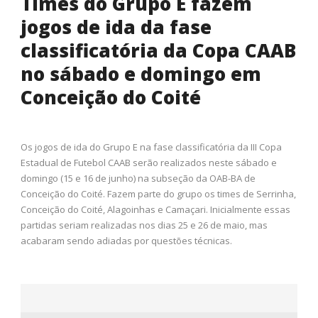
Times do Grupo E fazem
jogos de ida da fase
classificatória da Copa CAAB
no sábado e domingo em
Conceição do Coité
Os jogos de ida do Grupo E na fase classificatória da III Copa
Estadual de Futebol CAAB serão realizados neste sábado e
domingo (15 e 16 de junho) na subseção da OAB-BA de
Conceição do Coité. Fazem parte do grupo os times de Serrinha,
Conceição do Coité, Alagoinhas e Camaçari. Inicialmente essas
partidas seriam realizadas nos dias 25 e 26 de maio, mas
acabaram sendo adiadas por questões técnicas.