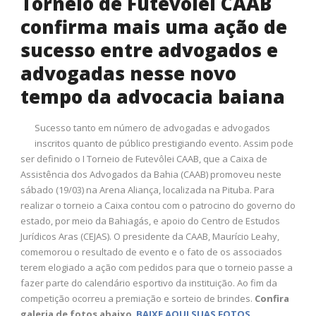
Torneio de Futevôlei CAAB
confirma mais uma ação de
sucesso entre advogados e
advogadas nesse novo
tempo da advocacia baiana
Sucesso tanto em número de advogadas e advogados
inscritos quanto de público prestigiando evento. Assim pode
ser definido o I Torneio de Futevôlei CAAB, que a Caixa de
Assistência dos Advogados da Bahia (CAAB) promoveu neste
sábado (19/03) na Arena Aliança, localizada na Pituba. Para
realizar o torneio a Caixa contou com o patrocino do governo do
estado, por meio da Bahiagás, e apoio do Centro de Estudos
Jurídicos Aras (CEJAS). O presidente da CAAB, Maurício Leahy,
comemorou o resultado de evento e o fato de os associados
terem elogiado a ação com pedidos para que o torneio passe a
fazer parte do calendário esportivo da instituição. Ao fim da
competição ocorreu a premiação e sorteio de brindes.
Confira
galeria de fotos abaixo
.
BAIXE AQUI SUAS FOTOS
.