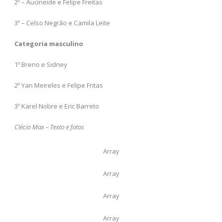
2º – Aucineide e Felipe Freitas
3º – Celso Negrão e Camila Leite
Categoria masculino
1º Breno e Sidney
2º Yan Meireles e Felipe Fritas
3º Karel Nobre e Eric Barreto
Clécio Max – Texto e fotos
Array
Array
Array
Array