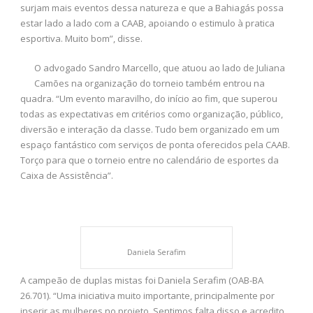
surjam mais eventos dessa natureza e que a Bahiagás possa
estar lado a lado com a CAAB, apoiando o estimulo à pratica
esportiva. Muito bom”, disse.
O advogado Sandro Marcello, que atuou ao lado de Juliana
Camões na organização do torneio também entrou na
quadra. “Um evento maravilho, do início ao fim, que superou
todas as expectativas em critérios como organização, público,
diversão e interação da classe. Tudo bem organizado em um
espaço fantástico com serviços de ponta oferecidos pela CAAB.
Torço para que o torneio entre no calendário de esportes da
Caixa de Assistência”.
Daniela Serafim
A campeão de duplas mistas foi Daniela Serafim (OAB-BA
26.701). “Uma iniciativa muito importante, principalmente por
inserir as mulheres no projeto. Sentimos falta disso e acredito