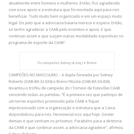
atualmente entre homens e mulheres. Então, fico agradecido
com esse apoio e a estrutura que foi montada aqui para nos
beneficiar. Tudo muito bem organizado e em um espaço muito
legal. Do jeito que a advocacia baiana merece e espera. Então,
só tenho agradecer a CAAB pelo incentivo e apoio. E que
continuei assim e que surjam outras modalidade esportivas no
programa de esporte da CAAB”.
Os campeões Sidney (à esq.) e Breno
CAMPEÕES NO MASCULINO – A dupla formada por Sidney
Roberto (OAB-BA 32.634) e Breno Filizola (OAB-BA 54.436)
levantou o troféu de campeão do I Torneio de Futevôlei CAAB
vencendo todas as partidas. “É a primeira vez que participo de
um tornei esportivo promovido pela CAAB e fiquei
impressionado com a organização e estrutura que a Caixa
disponibilizou para nós. Fenomenal isso aqui hoje. Gostei
demais e que venham os próximos. Parabéns para a diretoria
da CAAB e que continue assim, a advocacia agradece”, afirmou
Sidney Roberto.