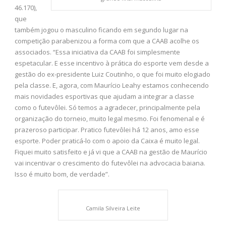
46.170),
que
também jogou o masculino ficando em segundo lugar na
competição parabenizou a forma com que a CAAB acolhe os
associados. “Essa iniciativa da CAAB foi simplesmente
espetacular. E esse incentivo à prática do esporte vem desde a
gestão do ex-presidente Luiz Coutinho, o que foi muito elogiado
pela classe. E, agora, com Maurício Leahy estamos conhecendo
mais novidades esportivas que ajudam a integrar a classe
como o futevôlei. Só temos a agradecer, principalmente pela
organização do torneio, muito legal mesmo. Foi fenomenal e é
prazeroso participar. Pratico futevôlei há 12 anos, amo esse
esporte. Poder praticá-lo com o apoio da Caixa é muito legal.
Fiquei muito satisfeito e já vi que a CAAB na gestão de Maurício
vai incentivar o crescimento do futevôlei na advocacia baiana.
Isso é muito bom, de verdade”.
Camila Silveira Leite