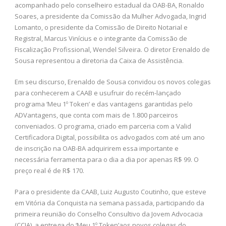
acompanhado pelo conselheiro estadual da OAB-BA, Ronaldo
Soares, a presidente da Comissão da Mulher Advogada, Ingrid
Lomanto, o presidente da Comissão de Direito Notarial e
Registral, Marcus Vinícius e o integrante da Comissão de
Fiscalização Profissional, Wendel Silveira. O diretor Erenaldo de
Sousa representou a diretoria da Caixa de Assistência.
Em seu discurso, Erenaldo de Sousa convidou os novos colegas
para conhecerem a CAAB e usufruir do recém-lançado
programa ‘Meu 1º Token’ e das vantagens garantidas pelo
ADVantagens, que conta com mais de 1.800 parceiros
conveniados. O programa, criado em parceria com a Valid
Certificadora Digital, possibilita os advogados com até um ano
de inscrição na OAB-BA adquirirem essa importante e
necessária ferramenta para o dia a dia por apenas R$ 99. O
preço real é de R$ 170.
Para o presidente da CAAB, Luiz Augusto Coutinho, que esteve
em Vitória da Conquista na semana passada, participando da
primeira reunião do Conselho Consultivo da Jovem Advocacia
(CCJA), a entrega do ‘Meu 1º Token’aos novos colegas do