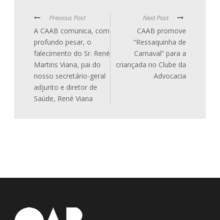
Previous Post
Next Post
A CAAB comunica, com
CAAB promove
profundo pesar, o
“Ressaquinha de
falecimento do Sr. René
Carnaval” para a
Martins Viana, pai do
criançada no Clube da
nosso secretário-geral
Advocacia
adjunto e diretor de
Saúde, René Viana