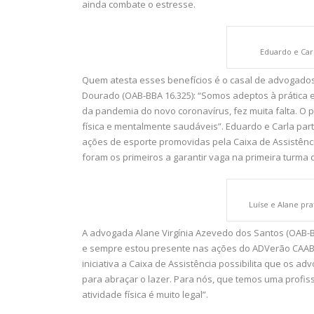
ainda combate o estresse.
Eduardo e Car
Quem atesta esses benefícios é o casal de advogados
Dourado (OAB-BBA 16.325): “Somos adeptos à prática 
da pandemia do novo coronavírus, fez muita falta. O
física e mentalmente saudáveis”. Eduardo e Carla p
ações de esporte promovidas pela Caixa de Assistênci
foram os primeiros a garantir vaga na primeira turma
Luíse e Alane pr
A advogada Alane Virgínia Azevedo dos Santos (OAB-
e sempre estou presente nas ações do ADVerão CAAB, 
iniciativa a Caixa de Assistência possibilita que os
para abraçar o lazer. Para nós, que temos uma profiss
atividade física é muito legal”.