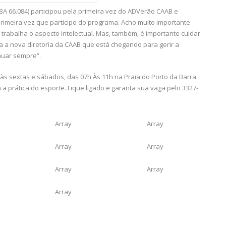
A 66.084) participou pela primeira vez do ADVerão CAAB e
a primeira vez que participo do programa. Acho muito importante
rabalha o aspecto intelectual. Mas, também, é importante cuidar
 a nova diretoria da CAAB que está chegando para gerir a
inuar sempre”.
s sextas e sábados, das 07h Às 11h na Praia do Porto da Barra.
 a prática do esporte. Fique ligado e garanta sua vaga pelo 3327-
Array
Array
Array
Array
Array
Array
Array