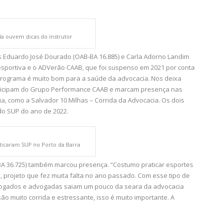
la ouvem dicas do instrutor
 Eduardo José Dourado (OAB-BA 16.885) e Carla Adorno Landim
esportiva e o ADVerão CAAB, que foi suspenso em 2021 por conta
 programa é muito bom para a saúde da advocacia. Nos deixa
articipam do Grupo Performance CAAB e marcam presença nas
a, como a Salvador 10 Milhas – Corrida da Advocacia. Os dois
 do SUP do ano de 2022.
aticaram SUP no Porto da Barra
BA 36.725) também marcou presença. “Costumo praticar esportes
projeto que fez muita falta no ano passado. Com esse tipo de
 advogados e advogadas saiam um pouco da seara da advocacia
ão muito corrida e estressante, isso é muito importante. A