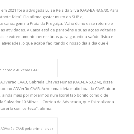
 2021 foi a advogada Luíse Reis da Silva (OAB-BA 43.673). Para
nte falta”. Ela afirma gostar muito do SUP e,
e canoagem na Praia da Preguiça. “Acho ótimo esse retorno e
das atividades. A Caixa está de parabéns e suas ações voltadas
ais e extremamente necessárias para garantir a saúde física e
s atividades, o que acaba facilitando o nosso dia a dia que é
ão perde o ADVerão CAAB
 ADVerão CAAB, Gabriela Chaves Nunes (OAB-BA 53.274), disse:
 estou no ADVerão CAAB. Acho uma ideia muito boa da CAAB atuar
r, ainda mais por morarmos num litoral tão bonito como o de
da Salvador 10 Milhas – Corrida da Advocacia, que foi realizada
rei lá com certeza”, afirma.
o ADVerão CAAB pela primeira vez