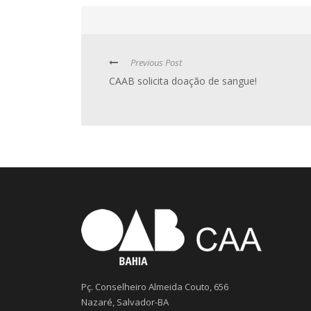
Previous Post
CAAB solicita doação de sangue!
Pç. Conselheiro Almeida Couto, 656
Nazaré, Salvador-BA