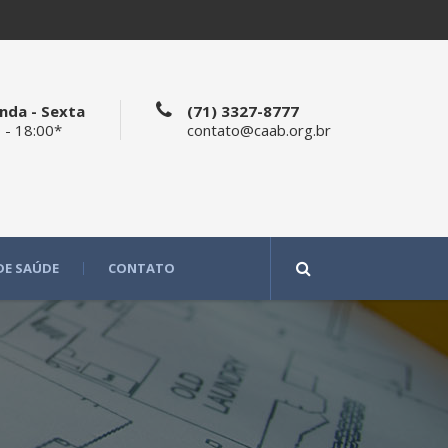
nda - Sexta
(71) 3327-8777
 - 18:00*
contato@caab.org.br
DE SAÚDE
CONTATO