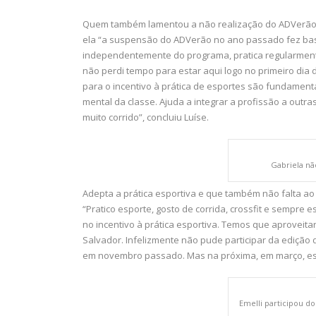
Quem também lamentou a não realização do ADVerão em
ela “a suspensão do ADVerão no ano passado fez basta
independentemente do programa, pratica regularment
não perdi tempo para estar aqui logo no primeiro dia 
para o incentivo à prática de esportes são fundament
mental da classe. Ajuda a integrar a profissão a outra
muito corrido”, concluiu Luíse.
Gabriela n
Adepta a prática esportiva e que também não falta ao
“Pratico esporte, gosto de corrida, crossfit e sempre
no incentivo à prática esportiva. Temos que aproveita
Salvador. Infelizmente não pude participar da edição 
em novembro passado. Mas na próxima, em março, esta
Emelli participou d