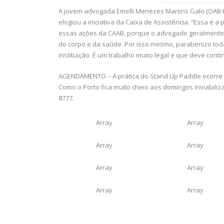
A jovem advogada Emelli Menezes Martins Galo (OAB-B
elogiou a iniciativa da Caixa de Assistência. “Essa é 
essas ações da CAAB, porque o advogado geralmente t
do corpo e da saúde. Por isso mesmo, parabenizo toda
instituição. É um trabalho muito legal e que deve cont
AGENDAMENTO – A prática do Stand Up Paddle ocorre à
Como o Porto fica muito cheio aos domingos inviabiliza
8777.
Array
Array
Array
Array
Array
Array
Array
Array