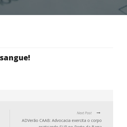
 sangue!
Next Post
ADVerão CAAB: Advocacia exercita o corpo
praticando SUP no Porto da Barra