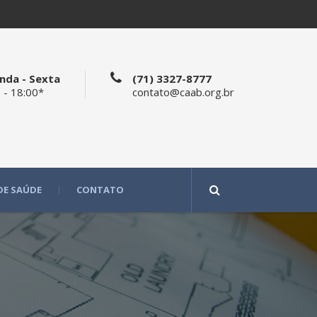
nda - Sexta
(71) 3327-8777
 - 18:00*
contato@caab.org.br
DE SAÚDE
CONTATO