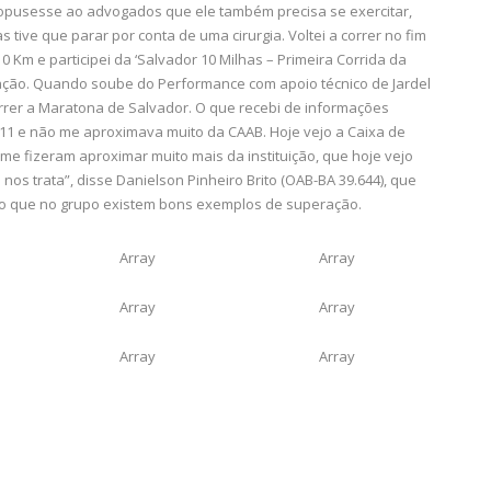
opusesse ao advogados que ele também precisa se exercitar,
s tive que parar por conta de uma cirurgia. Voltei a correr no fim
10 Km e participei da ‘Salvador 10 Milhas – Primeira Corrida da
tação. Quando soube do Performance com apoio técnico de Jardel
orrer a Maratona de Salvador. O que recebi de informações
11 e não me aproximava muito da CAAB. Hoje vejo a Caixa de
e fizeram aproximar muito mais da instituição, que hoje vejo
nos trata”, disse Danielson Pinheiro Brito (OAB-BA 39.644), que
do que no grupo existem bons exemplos de superação.
Array
Array
Array
Array
Array
Array