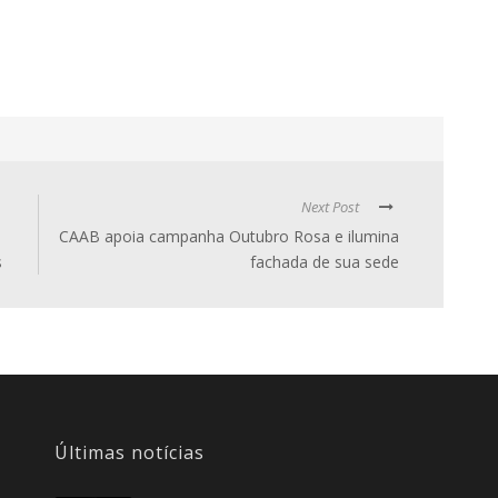
Next Post
e
CAAB apoia campanha Outubro Rosa e ilumina
s
fachada de sua sede
Últimas notícias