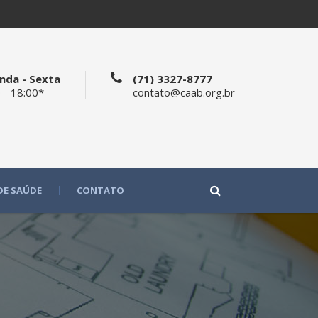
nda - Sexta
(71) 3327-8777
 - 18:00*
contato@caab.org.br
DE SAÚDE
CONTATO