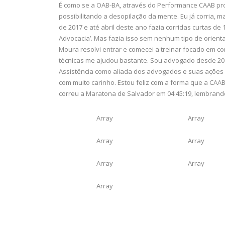
É como se a OAB-BA, através do Performance CAAB pr
possibilitando a desopilação da mente. Eu já corria, ma
de 2017 e até abril deste ano fazia corridas curtas de 
Advocacia’. Mas fazia isso sem nenhum tipo de orien
Moura resolvi entrar e comecei a treinar focado em c
técnicas me ajudou bastante. Sou advogado desde 20
Assistência como aliada dos advogados e suas ações m
com muito carinho. Estou feliz com a forma que a CAAB 
correu a Maratona de Salvador em 04:45:19, lembran
Array
Array
Array
Array
Array
Array
Array