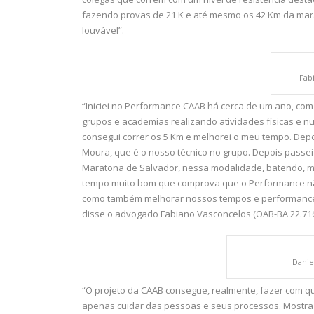
fazendo provas de 21 K e até mesmo os 42 Km da mara
louvável”.
Fab
“Iniciei no Performance CAAB há cerca de um ano, com 
grupos e academias realizando atividades físicas e n
consegui correr os 5 Km e melhorei o meu tempo. Depo
Moura, que é o nosso técnico no grupo. Depois passei
Maratona de Salvador, nessa modalidade, batendo, ma
tempo muito bom que comprova que o Performance não
como também melhorar nossos tempos e performance f
disse o advogado Fabiano Vasconcelos (OAB-BA 22.716
Danie
“O projeto da CAAB consegue, realmente, fazer com
apenas cuidar das pessoas e seus processos. Mostra