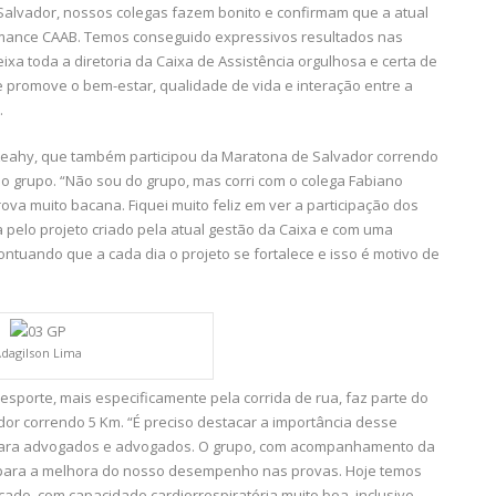
Salvador, nossos colegas fazem bonito e confirmam que a atual
ormance CAAB. Temos conseguido expressivos resultados nas
ixa toda a diretoria da Caixa de Assistência orgulhosa e certa de
e promove o bem-estar, qualidade de vida e interação entre a
.
o Leahy, que também participou da Maratona de Salvador correndo
do grupo. “Não sou do grupo, mas corri com o colega Fabiano
va muito bacana. Fiquei muito feliz em ver a participação dos
 pelo projeto criado pela atual gestão da Caixa e com uma
ntuando que a cada dia o projeto se fortalece e isso é motivo de
dagilson Lima
sporte, mais especificamente pela corrida de rua, faz parte do
or correndo 5 Km. “É preciso destacar a importância desse
ia para advogados e advogados. O grupo, com acompanhamento da
l para a melhora do nosso desempenho nas provas. Hoje temos
ado, com capacidade cardiorrespiratória muito boa, inclusive