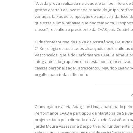
“A cada prova realizada na cidade, e também fora de 
gestão acertou ao investir na criação do grupo Perf
variadas faixas de competição de cada corrida. Isso de
que essa é uma iniciativa que não tem volta. O esport
classe”, ressaltou o presidente da CAAB, Luiz Coutinho
O diretor-tesoureio da Caixa de Assistência, Mauríci
21 Km, elogia os resultados alcançados pelos atletas 
Vasconcelos, que é do Performance CAAB, e achei a pro
integrantes do grupo em uma festa bonita, incentivada
camisa personalizada”, acrescentou Maurício Leahy po
orgulho para toda a diretoria.
A
O advogado e atleta Adagilson Lima, apaixonado pelo e
Performance CAAB e participou da Maratona de Salvad
projeto criado pela diretoria da Caixa de Assistênc
Jardel Moura Assessoria Desportiva, foi fundamenta
colegas que correm com um nível de resistência destac