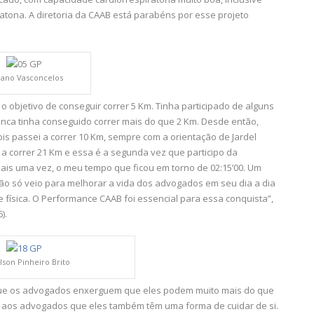
tona. A diretoria da CAAB está parabéns por esse projeto
iano Vasconcelos
o objetivo de conseguir correr 5 Km. Tinha participado de alguns
unca tinha conseguido correr mais do que 2 Km. Desde então,
is passei a correr 10 Km, sempre com a orientação de Jardel
 a correr 21 Km e essa é a segunda vez que participo da
is uma vez, o meu tempo que ficou em torno de 02:15’00. Um
 só veio para melhorar a vida dos advogados em seu dia a dia
ísica. O Performance CAAB foi essencial para essa conquista”,
).
lson Pinheiro Brito
 que os advogados enxerguem que eles podem muito mais do que
 aos advogados que eles também têm uma forma de cuidar de si.