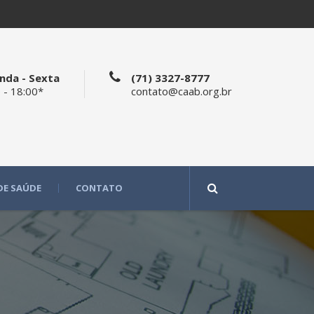
nda - Sexta
(71) 3327-8777
 - 18:00*
contato@caab.org.br
DE SAÚDE
CONTATO