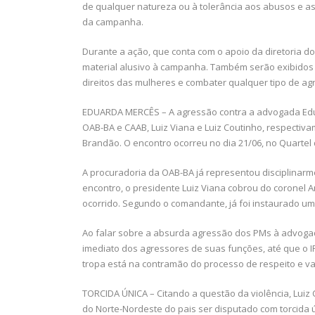
de qualquer natureza ou à tolerância aos abusos e as
da campanha.
Durante a ação, que conta com o apoio da diretoria do 
material alusivo à campanha. Também serão exibidos c
direitos das mulheres e combater qualquer tipo de ag
EDUARDA MERCÊS – A agressão contra a advogada Edu
OAB-BA e CAAB, Luiz Viana e Luiz Coutinho, respectiva
Brandão. O encontro ocorreu no dia 21/06, no Quartel d
A procuradoria da OAB-BA já representou disciplinarmen
encontro, o presidente Luiz Viana cobrou do coronel 
ocorrido. Segundo o comandante, já foi instaurado um I
Ao falar sobre a absurda agressão dos PMs à advoga
imediato dos agressores de suas funções, até que o I
tropa está na contramão do processo de respeito e v
TORCIDA ÚNICA – Citando a questão da violência, Luiz 
do Norte-Nordeste do pais ser disputado com torcida ú