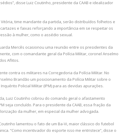
sédios”, disse Luiz Coutinho, presidente da CAAB e idealizador
Vitória, time mandante da partida, serão distribuídos folhetos e
artazes e faixas reforçando a importância em se respeitar os
ressão à mulher, como o assédio sexual.
arda Mercês ocasionou uma reunião entre os presidentes da
mente, com o comandante geral da Polícia Militar, coronel Anselmo
os Aflitos.
te contra os militares na Corregedoria da Polícia Militar. No
Anselmo Brandão um posicionamento da Polícia Militar sobre o
nquérito Policial Militar (IPM) para as devidas apurações.
da, Luiz Coutinho cobrou do comando geral o afastamento
PM seja concluído. Para o presidente da CAAB, essa fração da
alorização da mulher, em especial da mulher advogada.
Coutinho lamentou o fato de um Ba-Vi, maior clássico do futebol
nica. “Como incentivador do esporte isso me entristece”, disse o