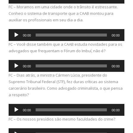
de
FC – Moramos em uma cidade onde o trânsito é estressante.
áudio
Conheci o sistema de transporte que a CAAB montou para
auxiliar os profissionais em seu dia a dia.
Tocador
00:00
00:00
de
FC – Você disse também que a CAAB estuda novidades para os
áudio
advogados que frequentam o Fórum do Imbuí, não é?
Tocador
00:00
00:00
de
FC – Dias atrás, a ministra Cármen Lúcia, presidente do
áudio
Supremo Tribunal Federal (STF), fez duras críticas ao sistema
carcerário brasileiro. Como advogado criminalista, o que pensa
a respeito?
Tocador
00:00
00:00
de
FC – Os nossos presídios são mesmo faculdades do crime?
áudio
Tocador