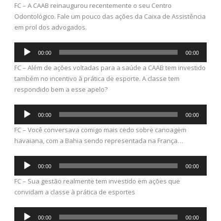
FC – A CAAB reinaugurou recentemente o seu Centro
áudio
Odontológico. Fale um pouco das ações da Caixa de Assistência
em prol dos advogados.
Tocador
00:00
00:00
de
FC – Além de ações voltadas para a saúde a CAAB tem investido
áudio
também no incentivo à prática de esporte. A classe tem
respondido bem a esse apelo?
Tocador
00:00
00:00
de
FC – Você conversava comigo mais cedo sobre canoagem
áudio
havaiana, com a Bahia sendo representada na França…
Tocador
00:00
00:00
de
FC – Sua gestão realmente tem investido em ações que
áudio
convidam a classe à prática de esportes
Tocador
00:00
00:00