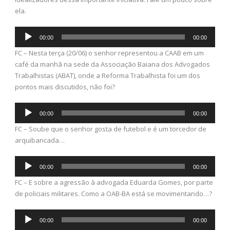
ela.
Tocador
00:00
00:00
de
FC – Nesta terça (20/06) o senhor representou a CAAB em um
áudio
café da manhã na sede da Associação Baiana dos Advogados
Trabalhistas (ABAT), onde a Reforma Trabalhista foi um dos
pontos mais discutidos, não foi?
Tocador
00:00
00:00
de
FC – Soube que o senhor gosta de futebol e é um torcedor de
áudio
arquibancada…
Tocador
00:00
00:00
de
FC – E sobre a agressão à advogada Eduarda Gomes, por parte
áudio
de policiais militares. Como a OAB-BA está se movimentando…?
Tocador
00:00
00:00
de