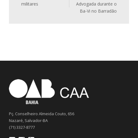
militares
Advogada durante o
Ba-Vi no Barradão
Pç. Conselheiro Almeida Couto, 656
Nazaré, Salvador-BA
(71) 3327-8777