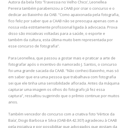
Autora da bela foto ‘Travessia no Velho Chico’, Leonellea
Pereira também parabenizou a CAAB por criar o concurso e o
dedicar ao Baixinho da OAB. “Como apaixonada pela fotografia,
fico feliz por saber que a CAAB não se preocupa apenas com a
nossa vida estritamente profissional ligada à advocacia. Prova
disso são iniciativas voltadas para a saúde, o esporte e
também da cultura, esta última muito bem representada por
esse concurso de fotografia”.
Para Leonellea, que passou a gostar mais e praticar a arte de
fotografar após o incentivo do namorado J. Santos, o concurso
foi uma grande sacada da CAAB. “Não conheci Baixinho, mas só
em saber que era uma pessoa que trabalhava com fotografia
sei que ele tinha uma sensibilidade aflorada. Antes da máquina
capturar uma imagem os olhos do fotografo já fez essa
captura”, ressaltou sugerindo que o prêmio continue por muitos
anos.
Também vencedor do concurso com a criativa foto ‘Vértice da
Baía’, Diogo Barbosa e Silva (OAB-BA 42.307) agradeceu à CAAB
pela iniciativa e por possibilitar que advogados que gostam da