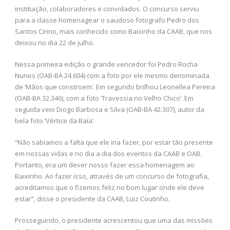
instituição, colaboradores e convidados. O concurso serviu
para a classe homenagear o saudoso fotografo Pedro dos
Santos Cirino, mais conhecido como Baixinho da CAAB, que nos
deixou no dia 22 de julho.
Nessa primeira edição o grande vencedor foi Pedro Rocha
Nunes (OAB-BA 24.604) com a foto por ele mesmo denominada
de ‘Mãos que constroem’. Em segundo brilhou Leonellea Pereira
(OAB-BA 32.346), com a foto ‘Travessia no Velho Chico’. Em
seguida veio Diogo Barbosa e Silva (OAB-BA 42.307), autor da
bela foto ‘Vértice da Baía’.
“Não sabíamos a falta que ele iria fazer, por estar tão presente
em nossas vidas e no dia a dia dos eventos da CAAB e OAB.
Portanto, era um dever nosso fazer essa homenagem ao
Baixinho. Ao fazer isso, através de um concurso de fotografia,
acreditamos que o fizemos feliz no bom lugar onde ele deve
estar”, disse o presidente da CAAB, Luiz Coutinho.
Prosseguindo, o presidente acrescentou que uma das missões