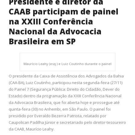
Presidente e diretor da
CAAB participam de painel
na XXIII Conferência
Nacional da Advocacia
Brasileira em SP
Maurício Leahy (esq.) e Luiz Coutinho durante o painel
O presidente da Caixa de Assistência dos Advogados da Bahia
(CAA-BA), Luiz Coutinho, participou nesta segunda-feira (27/11)
do Painel 7 (Segurança Pública: Direito do Cidadão, Dever do
Estado) dentro da programação da XXIII Conferência Nacional
da Advocacia Brasileira, que foi aberta hoje e prossegue até
quinta-feira (30) no Anhembi, em São Paulo. O painel foi
presidido por Everaldo Bezerra Patriota, relatado por
Caupolican Padilha Júnior e secretariado pelo diretor-tesoureiro
da CAAB, Maurício Leahy.