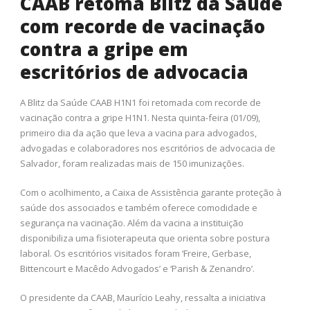
CAAB retoma Blitz da Saúde
com recorde de vacinação
contra a gripe em
escritórios de advocacia
A Blitz da Saúde CAAB H1N1 foi retomada com recorde de
vacinação contra a gripe H1N1. Nesta quinta-feira (01/09),
primeiro dia da ação que leva a vacina para advogados,
advogadas e colaboradores nos escritórios de advocacia de
Salvador, foram realizadas mais de 150 imunizações.
Com o acolhimento, a Caixa de Assistência garante proteção à
saúde dos associados e também oferece comodidade e
segurança na vacinação. Além da vacina a instituição
disponibiliza uma fisioterapeuta que orienta sobre postura
laboral. Os escritórios visitados foram ‘Freire, Gerbase,
Bittencourt e Macêdo Advogados’ e ‘Parish & Zenandro’.
O presidente da CAAB, Maurício Leahy, ressalta a iniciativa