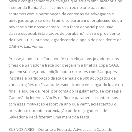
“Mais uma vez, realizamos uma festa voltada para a classe,
para o congraçamento de colegas que atuam em Salvador e no
interior da Bahia. Assim como ocorreu no ano passado,
contamos com a participação de centenas de advogados e
advogadas que se divertiram e celebraram o fortalecimento da
advocacia em nosso estado. Uma festa espacial para uma
classe especial. Estão todos de parabéns”, disse o presidente
da CAAB, Luiz Coutinho, agradecendo o apoio do presidente da
OAB-BA, Luiz Viana.
Prosseguindo, Luiz Coutinho fez um elogio aos jogadores dos
times de Salvador e Irecê por chegarem à final da Copa CAAB,
que em sua segunda edição bateu recordes com 24 equipes
inscritas e participação direta de mais de 500 advogados de
várias regiões do Estado. “Mesmo ficando em segundo lugar na
final, a equipe de Irecê, por conta do regulamento, se consagra
Campeã do Interior. “Vocês estão de parabéns e contaremos
com essa motivação esportiva ano que vem”, acrescentou o
presidente durante a premiação onde os jogadores de
Salvador e Irecê fizeram uma merecida festa.