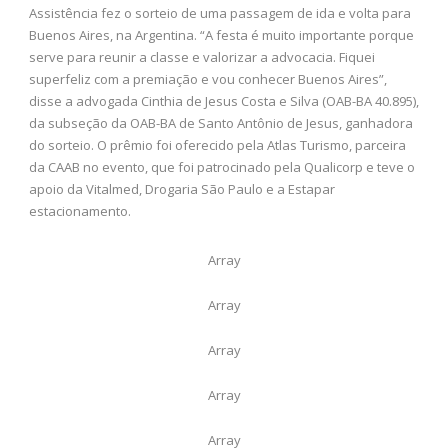
BUENOS AIRES – Durante a Festa da Advocacia, a Caixa de
Assistência fez o sorteio de uma passagem de ida e volta para
Buenos Aires, na Argentina. “A festa é muito importante porque
serve para reunir a classe e valorizar a advocacia. Fiquei
superfeliz com a premiação e vou conhecer Buenos Aires”,
disse a advogada Cinthia de Jesus Costa e Silva (OAB-BA 40.895),
da subseção da OAB-BA de Santo Antônio de Jesus, ganhadora
do sorteio. O prêmio foi oferecido pela Atlas Turismo, parceira
da CAAB no evento, que foi patrocinado pela Qualicorp e teve o
apoio da Vitalmed, Drogaria São Paulo e a Estapar
estacionamento.
Array
Array
Array
Array