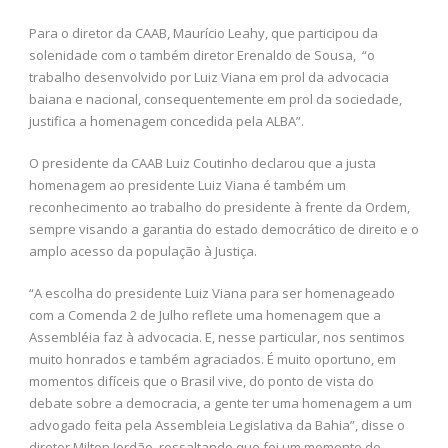
Para o diretor da CAAB, Maurício Leahy, que participou da
solenidade com o também diretor Erenaldo de Sousa, “o
trabalho desenvolvido por Luiz Viana em prol da advocacia
baiana e nacional, consequentemente em prol da sociedade,
justifica a homenagem concedida pela ALBA”.
O presidente da CAAB Luiz Coutinho declarou que a justa
homenagem ao presidente Luiz Viana é também um
reconhecimento ao trabalho do presidente à frente da Ordem,
sempre visando a garantia do estado democrático de direito e o
amplo acesso da população à Justiça.
“A escolha do presidente Luiz Viana para ser homenageado
com a Comenda 2 de Julho reflete uma homenagem que a
Assembléia faz à advocacia. E, nesse particular, nos sentimos
muito honrados e também agraciados. É muito oportuno, em
momentos difíceis que o Brasil vive, do ponto de vista do
debate sobre a democracia, a gente ter uma homenagem a um
advogado feita pela Assembleia Legislativa da Bahia”, disse o
diretor Milton Jordão, ressaltando que foi um momento de