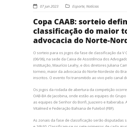
07 jun 2023
Esporte
,
Notícias
Copa CAAB: sorteio defin
classificação do maior t
advocacia do Norte-Nor
O sorteio para os jogos da fase de classificação da V 
(06/06), na sede da Caixa de Assistência dos Advogad
instituição, Maurício Leahy, e dos diretores Juliana C
torneio, maior da advocacia do Norte-Nordeste do Bras
inscritos. O evento foi transmitido ao vivo pelo canal 
Os jogos da rodada de abertura da competição ocorrer
OAB-BA de Jacobina, onde estão as equipes do Grupo E
as equipes de Senhor do Bonfi, Juazeiro e Itaberaba
Vitalmed e Federação Bahiana de Futebol (FBF).
As zonais da fase de classificação serão disputadas
e 16h30. Classificam-se os sete primeiros de cada gru