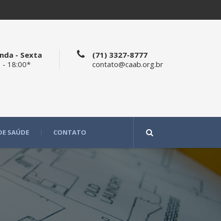
nda - Sexta
(71) 3327-8777
 - 18:00*
contato@caab.org.br
DE SAÚDE
CONTATO