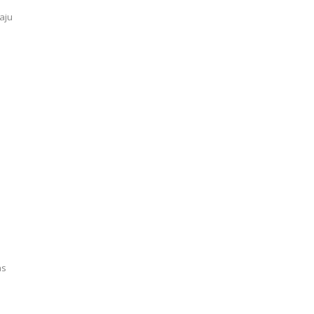
aju
as