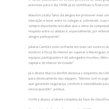
previstas para o dia 19/08. Já as semifinais e final oco
Maurício Leahy falou da alegria em promover mais um
interação e lazer entre os colegas e, sobretudo, suas r
sempre importante ressaltar que o clima da competição
respeito entre os atletas e, especialmente, por ente
amigos participando”.
Juliana Camões está confiante em mais um sucesso da
mostrou a força do interior ao superar o Merengues, 
equipes participantes e de advogados inscritos. Além
capital e do interior do Estado”.
Já o diretor Marcos Bonfim destaca o empenho da CAA
para deslocamento das equipes. “Mesmo com os jogos
que garantam segurança, conforto e comodidade para
nessa questão”, pontua.
Confira abaixo a tabela completa da fase de classifica