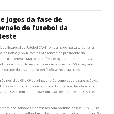
e jogos da fase de
orneio de futebol da
deste
Copa Estadual de Futebol CAAB foi realizado nesta terça-feira
os da Bahia (CAAB), com as presenças do presidente da
amões (Esportes) e Marcos Bomfim (Relações Institucionais). O
il, conta com 28 times participantes e mais de 650 advogados
do Youtube da CAAB e pelo perfil oficial no Instagram.
ão nos dias 08 e 09 de julho, e terão como sede a subseção da
. Dessa forma, o time de Jacobina disputará a classificação com
. A Copa CAAB tem o apoio da Comissão de Esportes da OAB-BA,
 sempre aos sábados e domingos com partidas às 09h, 11h30, 14h
po e o segundo melhor lugar desta fase. As quartas de final estão