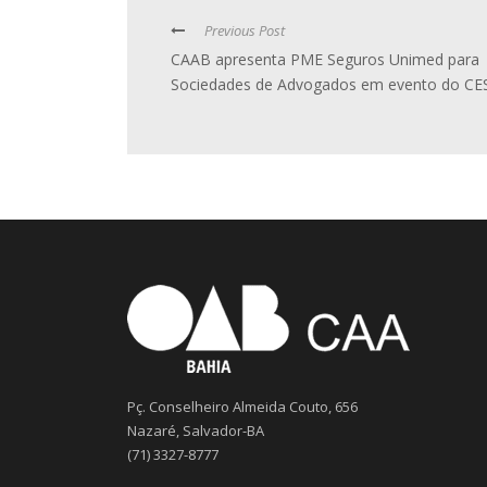
Previous Post
CAAB apresenta PME Seguros Unimed para
Sociedades de Advogados em evento do CE
Pç. Conselheiro Almeida Couto, 656
Nazaré, Salvador-BA
(71) 3327-8777