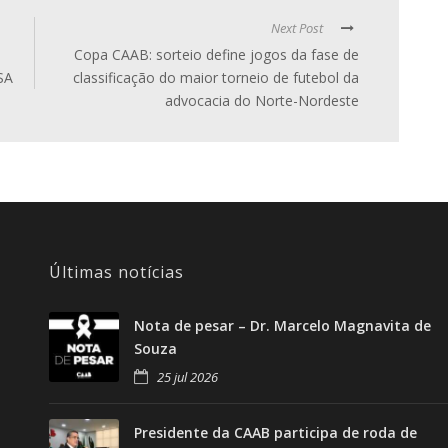
Next Post
Copa CAAB: sorteio define jogos da fase de
SA
classificação do maior torneio de futebol da
advocacia do Norte-Nordeste
Últimas notícias
Nota de pesar – Dr. Marcelo Magnavita de
Souza
25 jul 2026
Presidente da CAAB participa de roda de