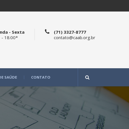
nda - Sexta
(71) 3327-8777
 - 18:00*
contato@caab.org.br
DE SAÚDE
CONTATO