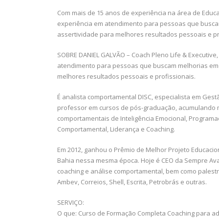
Com mais de 15 anos de experiência na área de Educ
experiência em atendimento para pessoas que busc
assertividade para melhores resultados pessoais e pr
SOBRE DANIEL GALVÃO – Coach Pleno Life & Executive,
atendimento para pessoas que buscam melhorias emo
melhores resultados pessoais e profissionais.
É analista comportamental DISC, especialista em Gest
professor em cursos de pós-graduação, acumulando ma
comportamentais de Inteligência Emocional, Programaçã
Comportamental, Liderança e Coaching.
Em 2012, ganhou o Prêmio de Melhor Projeto Educacion
Bahia nessa mesma época. Hoje é CEO da Sempre Avan
coaching e análise comportamental, bem como palest
Ambev, Correios, Shell, Escrita, Petrobrás e outras.
SERVIÇO:
O que: Curso de Formação Completa Coaching para a