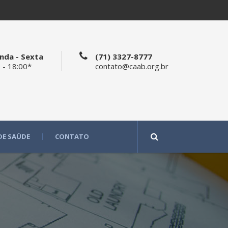
nda - Sexta
(71) 3327-8777
 - 18:00*
contato@caab.org.br
DE SAÚDE
CONTATO