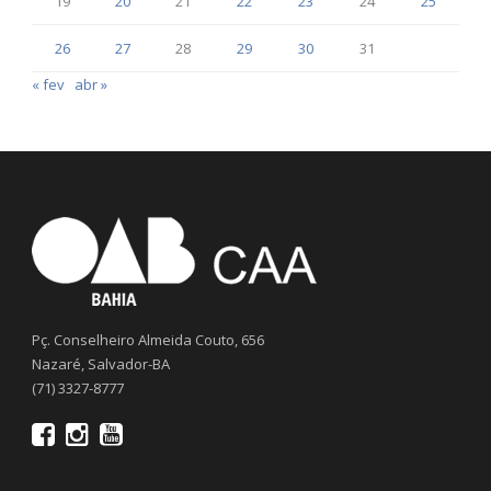
19
20
21
22
23
24
25
26
27
28
29
30
31
« fev
abr »
Pç. Conselheiro Almeida Couto, 656
Nazaré, Salvador-BA
(71) 3327-8777