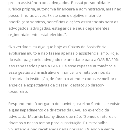
presta assistência aos advogados. Possui personalidade
jurídica própria, autonomia financeira e administrativa, mas não
possui fins lucrativos. Existe com o objetivo maior de
aperfeiçoar serviços, benefícios e ações assistenciais para os
advogados, advogadas, estagiários e seus dependentes,
regimentalmente estabelecidos”.
“Na verdade, eu digo que hoje as Caixas de Assistência
evoluíram muito e não fazem apenas o assistencialismo. Hoje,
do valor pago pelo advogado de anuidade para a OAB-BA 20%
são repassados para a CAAB. Há esse repasse automático e
essa gestão administrativa e financeira é feita por nós da
diretoria da instituição, de forma a atender cada vez melhor os
anseios e expectativas da classe”, destacou o diretor-
tesoureiro.
Respondendo à pergunta do ouvinte Juscelino Santos se existe
algum impedimento de diretores da CAAB ao exercício da
advocacia, Maurício Leahy disse que não. “Somos diretores e
doamos o nosso tempo para a instituição. É um trabalho
voluntário e não recebemos nada por isso. Quando a gente