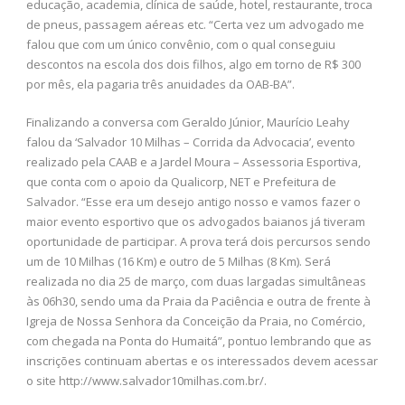
educação, academia, clínica de saúde, hotel, restaurante, troca
de pneus, passagem aéreas etc. “Certa vez um advogado me
falou que com um único convênio, com o qual conseguiu
descontos na escola dos dois filhos, algo em torno de R$ 300
por mês, ela pagaria três anuidades da OAB-BA”.
Finalizando a conversa com Geraldo Júnior, Maurício Leahy
falou da ‘Salvador 10 Milhas – Corrida da Advocacia’, evento
realizado pela CAAB e a Jardel Moura – Assessoria Esportiva,
que conta com o apoio da Qualicorp, NET e Prefeitura de
Salvador. “Esse era um desejo antigo nosso e vamos fazer o
maior evento esportivo que os advogados baianos já tiveram
oportunidade de participar. A prova terá dois percursos sendo
um de 10 Milhas (16 Km) e outro de 5 Milhas (8 Km). Será
realizada no dia 25 de março, com duas largadas simultâneas
às 06h30, sendo uma da Praia da Paciência e outra de frente à
Igreja de Nossa Senhora da Conceição da Praia, no Comércio,
com chegada na Ponta do Humaitá”, pontuo lembrando que as
inscrições continuam abertas e os interessados devem acessar
o site http://www.salvador10milhas.com.br/.