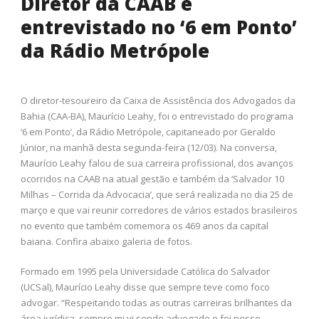
Diretor da CAAB é
entrevistado no ‘6 em Ponto’
da Rádio Metrópole
O diretor-tesoureiro da Caixa de Assistência dos Advogados da
Bahia (CAA-BA), Maurício Leahy, foi o entrevistado do programa
‘6 em Ponto’, da Rádio Metrópole, capitaneado por Geraldo
Júnior, na manhã desta segunda-feira (12/03). Na conversa,
Maurício Leahy falou de sua carreira profissional, dos avanços
ocorridos na CAAB na atual gestão e também da ‘Salvador 10
Milhas – Corrida da Advocacia’, que será realizada no dia 25 de
março e que vai reunir corredores de vários estados brasileiros
no evento que também comemora os 469 anos da capital
baiana. Confira abaixo galeria de fotos.
Formado em 1995 pela Universidade Católica do Salvador
(UCSal), Maurício Leahy disse que sempre teve como foco
advogar. “Respeitando todas as outras carreiras brilhantes da
área jurídica, sempre mi vi sendo advogado e foi nesse