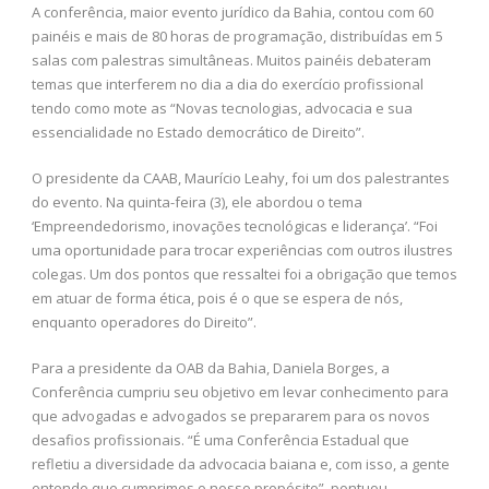
A conferência, maior evento jurídico da Bahia, contou com 60
painéis e mais de 80 horas de programação, distribuídas em 5
salas com palestras simultâneas. Muitos painéis debateram
temas que interferem no dia a dia do exercício profissional
tendo como mote as “Novas tecnologias, advocacia e sua
essencialidade no Estado democrático de Direito”.
O presidente da CAAB, Maurício Leahy, foi um dos palestrantes
do evento. Na quinta-feira (3), ele abordou o tema
‘Empreendedorismo, inovações tecnológicas e liderança’. “Foi
uma oportunidade para trocar experiências com outros ilustres
colegas. Um dos pontos que ressaltei foi a obrigação que temos
em atuar de forma ética, pois é o que se espera de nós,
enquanto operadores do Direito”.
Para a presidente da OAB da Bahia, Daniela Borges, a
Conferência cumpriu seu objetivo em levar conhecimento para
que advogadas e advogados se prepararem para os novos
desafios profissionais. “É uma Conferência Estadual que
refletiu a diversidade da advocacia baiana e, com isso, a gente
entende que cumprimos o nosso propósito”, pontuou.