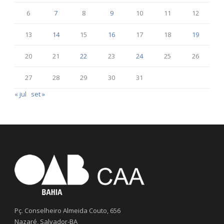
6
7
8
9
10
11
12
13
14
15
16
17
18
19
20
21
22
23
24
25
26
27
28
29
30
31
« jul
set »
Pç. Conselheiro Almeida Couto, 656
Nazaré, Salvador-BA