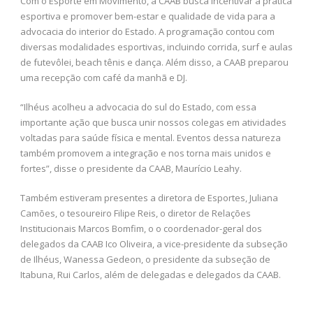
Com o Esporte em Movimento, a CAAB busca incentivar a prática
esportiva e promover bem-estar e qualidade de vida para a
advocacia do interior do Estado. A programação contou com
diversas modalidades esportivas, incluindo corrida, surf e aulas
de futevôlei, beach tênis e dança. Além disso, a CAAB preparou
uma recepção com café da manhã e DJ.
“Ilhéus acolheu a advocacia do sul do Estado, com essa
importante ação que busca unir nossos colegas em atividades
voltadas para saúde física e mental. Eventos dessa natureza
também promovem a integração e nos torna mais unidos e
fortes”, disse o presidente da CAAB, Maurício Leahy.
Também estiveram presentes a diretora de Esportes, Juliana
Camões, o tesoureiro Filipe Reis, o diretor de Relações
Institucionais Marcos Bomfim, o o coordenador-geral dos
delegados da CAAB Ico Oliveira, a vice-presidente da subseção
de Ilhéus, Wanessa Gedeon, o presidente da subseção de
Itabuna, Rui Carlos, além de delegadas e delegados da CAAB.